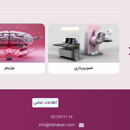
تصویربرداری
نوارمغز
اطلاعات تماس
33129111-19
info@3shaban.com