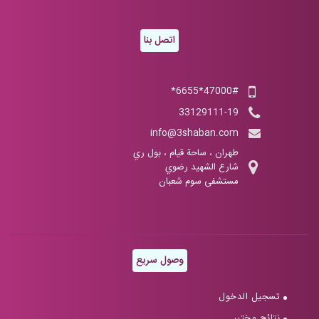
اتصل بنا
47000#*6655*
33129111-19
info@3shaban.com
طهران ، ساحة قيام ، بول ري
شارع الشهيد رضوي
مستشفى سوم شعبان
وصول سريع
تسجيل الدخول
نتائج مختبر