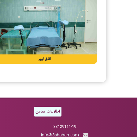
اتاق لیبر
اطلاعات تماس
33129111-19
info@3shaban.com