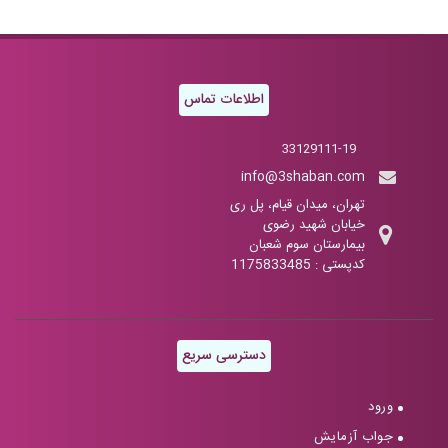
اطلاعات تماس
33129111-19
info@3shaban.com
تهران، میدان قیام، پل ری
خیابان شهید رضوی
بیمارستان سوم شعبان
کدپستی : 1175833485
دسترسی سریع
ورود
جواب آزمایش