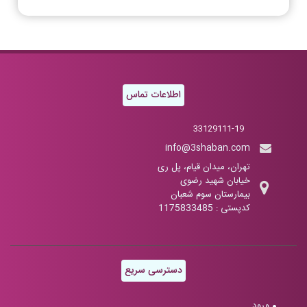
اطلاعات تماس
33129111-19
info@3shaban.com
تهران، میدان قیام، پل ری
خیابان شهید رضوی
بیمارستان سوم شعبان
کدپستی : 1175833485
دسترسی سریع
ورود