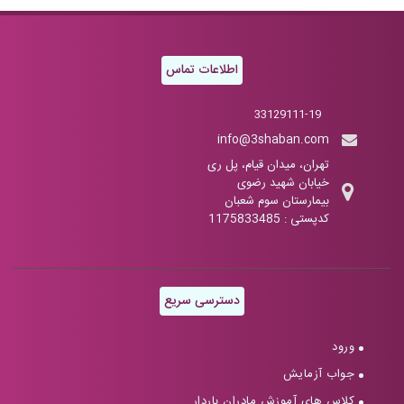
اطلاعات تماس
33129111-19
info@3shaban.com
تهران، میدان قیام، پل ری
خیابان شهید رضوی
بیمارستان سوم شعبان
کدپستی : 1175833485
دسترسی سریع
ورود
جواب آزمایش
کلاس های آموزش مادران باردار