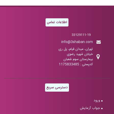
اطلاعات تماس
33129111-19
info@3shaban.com
تهران، میدان قیام، پل ری
خیابان شهید رضوی
بیمارستان سوم شعبان
کدپستی : 1175833485
دسترسی سریع
ورود
جواب آزمایش